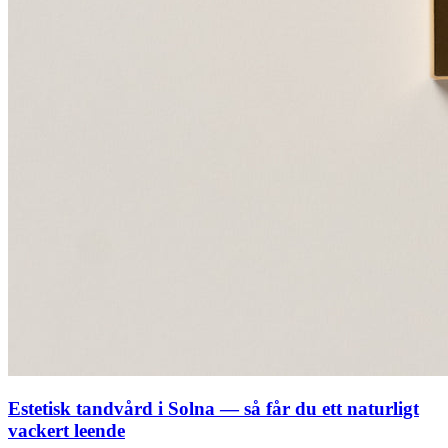
Estetisk tandvård i Solna — så får du ett naturligt
vackert leende