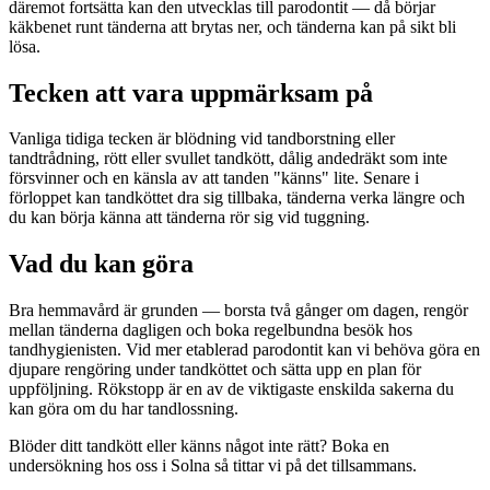
däremot fortsätta kan den utvecklas till parodontit — då börjar
käkbenet runt tänderna att brytas ner, och tänderna kan på sikt bli
lösa.
Tecken att vara uppmärksam på
Vanliga tidiga tecken är blödning vid tandborstning eller
tandtrådning, rött eller svullet tandkött, dålig andedräkt som inte
försvinner och en känsla av att tanden "känns" lite. Senare i
förloppet kan tandköttet dra sig tillbaka, tänderna verka längre och
du kan börja känna att tänderna rör sig vid tuggning.
Vad du kan göra
Bra hemmavård är grunden — borsta två gånger om dagen, rengör
mellan tänderna dagligen och boka regelbundna besök hos
tandhygienisten. Vid mer etablerad parodontit kan vi behöva göra en
djupare rengöring under tandköttet och sätta upp en plan för
uppföljning. Rökstopp är en av de viktigaste enskilda sakerna du
kan göra om du har tandlossning.
Blöder ditt tandkött eller känns något inte rätt? Boka en
undersökning hos oss i Solna så tittar vi på det tillsammans.