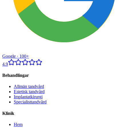
Google ·
100+
4.9
Behandlingar
Allmän tandvård
Estetisk tandvård
Implantatkirurgi
Specialisttandvård
Klinik
Hem