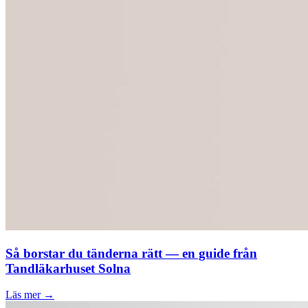
Så borstar du tänderna rätt — en guide från
Tandläkarhuset Solna
Läs mer →