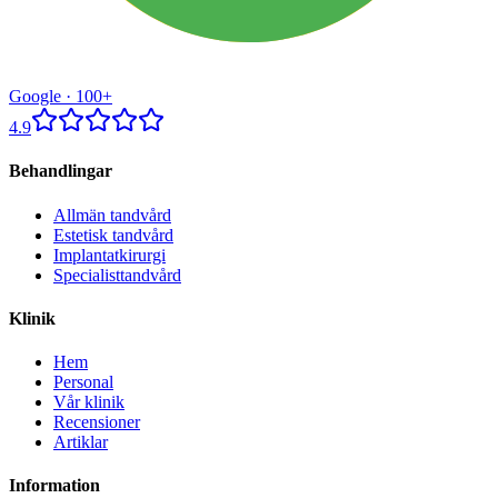
Google ·
100+
4.9
Behandlingar
Allmän tandvård
Estetisk tandvård
Implantatkirurgi
Specialisttandvård
Klinik
Hem
Personal
Vår klinik
Recensioner
Artiklar
Information