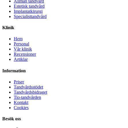
Allmän tandvård
Estetisk tandvård
Implantatkirurgi
Specialisttandvård
Klinik
Hem
Personal
Vår klinik
Recensioner
Artiklar
Information
Priser
Tandvårdsstödet
Tandvårdsbidraget
Tio-tandvården
Kontakt
Cookies
Besök oss