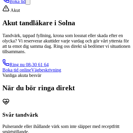
Boka tid
Akut
Akut tandläkare i
Solna
Tandvärk, tappad fyllning, krona som lossnat eller skada efter en
olycka? Vi reserverar akuttider varje vardag och gör vårt yttersta för
att ta emot dig samma dag. Ring oss direkt så bedömer vi situationen
tillsammans.
Ring nu
08-30 61 64
Boka tid online
Vägbeskrivning
Vanliga akuta besvär
När du bör ringa direkt
Svår tandvärk
Pulserande eller ihållande värk som inte släpper med receptfritt
smärtstillande.